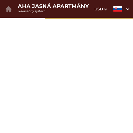
AHA JASNÁ APARTMÁNY
USD
rezervačný systém
1. Výber pobytu
2. Doplnkové služby
3. Vaše údaje
Dátum príchodu
Dátum odchodu
Prosím vyberte
Prosím vyberte