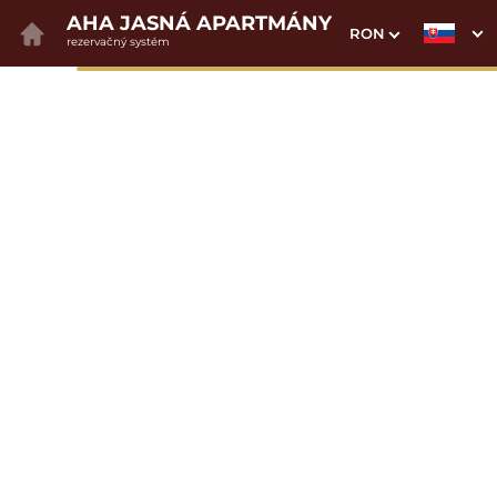
AHA JASNÁ APARTMÁNY
RON
rezervačný systém
1. Výber pobytu
2. Doplnkové služby
3. Vaše údaje
Dátum príchodu
Dátum odchodu
Prosím vyberte
Prosím vyberte