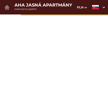
AHA JASNÁ APARTMÁNY
PLN
rezervačný systém
1. Výber pobytu
2. Doplnkové služby
3. Vaše údaje
Dátum príchodu
Dátum odchodu
Prosím vyberte
Prosím vyberte